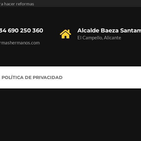
ra hacer reformas
34 690 250 360
Alcalde Baeza Santam
El Campello, Alicante
ormashermanos.com
POLÍTICA DE PRIVACIDAD